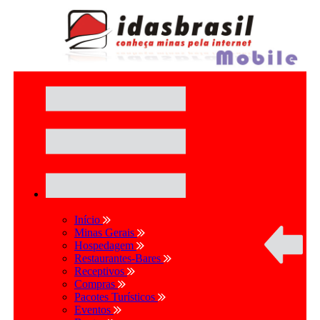
Início
Minas Gerais
Hospedagem
Restaurantes-Bares
Receptivos
Compras
Pacotes Turísticos
Eventos