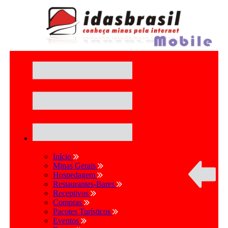
Início
Minas Gerais
Hospedagem
Restaurantes-Bares
Receptivos
Compras
Pacotes Turísticos
Eventos