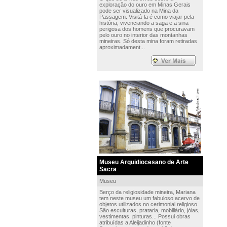
exploração do ouro em Minas Gerais
pode ser visualizado na Mina da
Passagem. Visitá-la é como viajar pela
história, vivenciando a saga e a sina
perigosa dos homens que procuravam
pelo ouro no interior das montanhas
mineiras. Só desta mina foram retiradas
aproximadament...
Museu Arquidiocesano de Arte
Sacra
Museu
Berço da religiosidade mineira, Mariana
tem neste museu um fabuloso acervo de
objetos utilizados no cerimonial religioso.
São esculturas, prataria, mobiliário, jóias,
vestimentas, pinturas... Possui obras
atribuídas a Aleijadinho (fonte