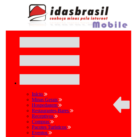
Início
Minas Gerais
Hospedagem
Restaurantes-Bares
Receptivos
Compras
Pacotes Turísticos
Eventos