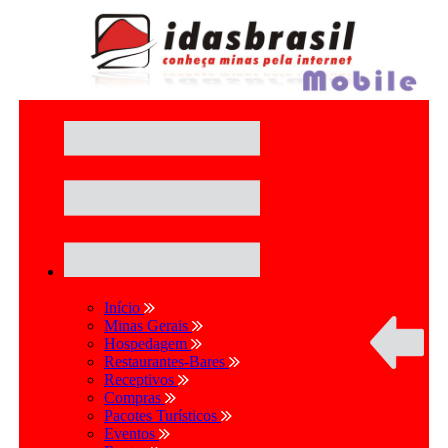
Início
Minas Gerais
Hospedagem
Restaurantes-Bares
Receptivos
Compras
Pacotes Turísticos
Eventos