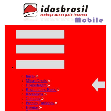
Início
Minas Gerais
Hospedagem
Restaurantes-Bares
Receptivos
Compras
Pacotes Turísticos
Eventos