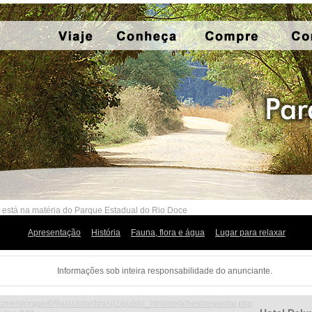
 está na matéria do Parque Estadual do Rio Doce
Apresentação
História
Fauna, flora e água
Lugar para relaxar
Informações sob inteira responsabilidade do anunciante.
ome/storage/0/9a/ac/idasbrasil2/public_html/detalheshospedar.php