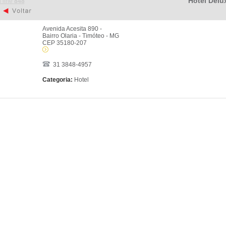
Hotel Delu
 line
848
Avenida Acesita 890 -
Bairro Olaria - Timóteo - MG
CEP 35180-207
31 3848-4957
Categoria:
Hotel