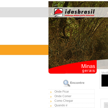
Você
Onde Ficar
Onde Comer
Como Chegar
/h
Quando ir