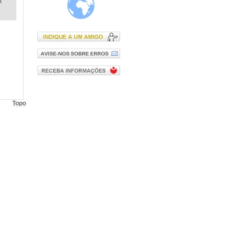
x
Topo