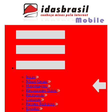
Início
Minas Gerais
Hospedagem
Restaurantes-Bares
Receptivos
Compras
Pacotes Turísticos
Eventos