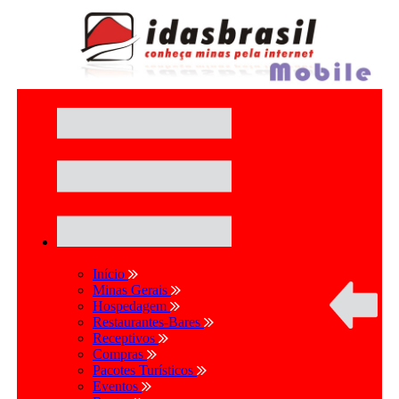
Início
Minas Gerais
Hospedagem
Restaurantes-Bares
Receptivos
Compras
Pacotes Turísticos
Eventos