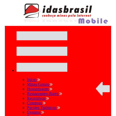
Início
Minas Gerais
Hospedagem
Restaurantes-Bares
Receptivos
Compras
Pacotes Turísticos
Eventos