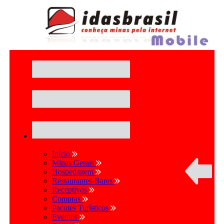
Início
Minas Gerais
Hospedagem
Restaurantes-Bares
Receptivos
Compras
Pacotes Turísticos
Eventos