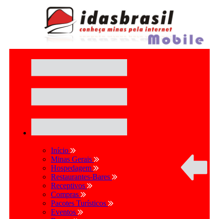
Início
Minas Gerais
Hospedagem
Restaurantes-Bares
Receptivos
Compras
Pacotes Turísticos
Eventos