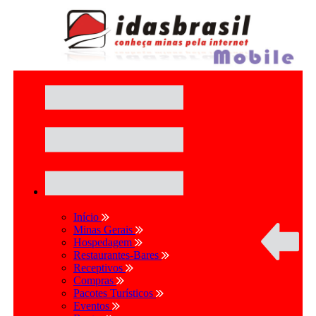
Início
Minas Gerais
Hospedagem
Restaurantes-Bares
Receptivos
Compras
Pacotes Turísticos
Eventos