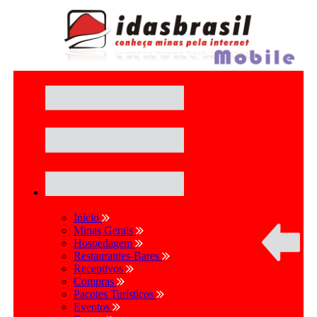
Início
Minas Gerais
Hospedagem
Restaurantes-Bares
Receptivos
Compras
Pacotes Turísticos
Eventos