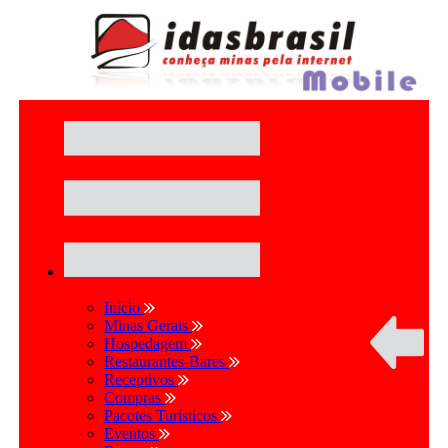
Início
Minas Gerais
Hospedagem
Restaurantes-Bares
Receptivos
Compras
Pacotes Turísticos
Eventos