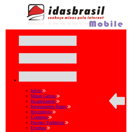
Início
Minas Gerais
Hospedagem
Restaurantes-Bares
Receptivos
Compras
Pacotes Turísticos
Eventos