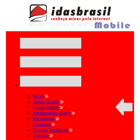
Início
Minas Gerais
Hospedagem
Restaurantes-Bares
Receptivos
Compras
Pacotes Turísticos
Eventos