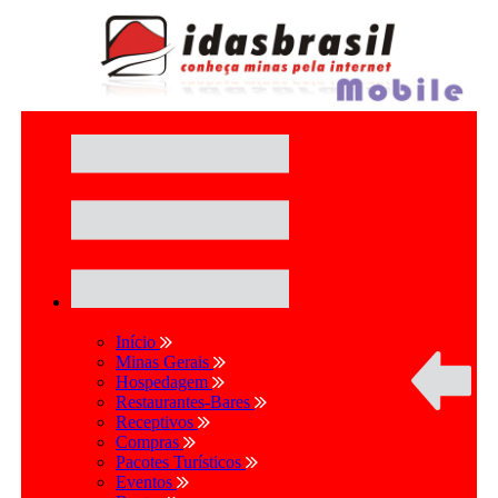
Início
Minas Gerais
Hospedagem
Restaurantes-Bares
Receptivos
Compras
Pacotes Turísticos
Eventos