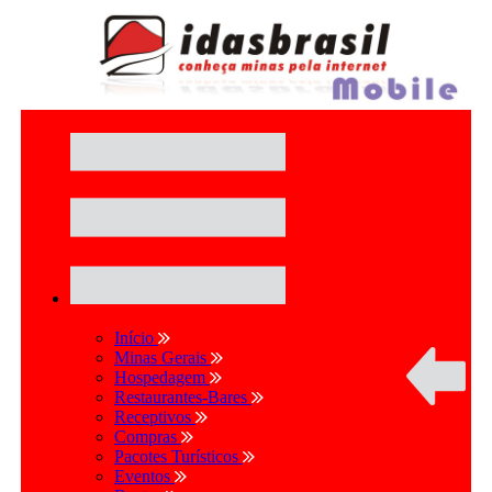
Início
Minas Gerais
Hospedagem
Restaurantes-Bares
Receptivos
Compras
Pacotes Turísticos
Eventos