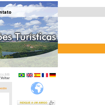
line
846
Voltar
pestre