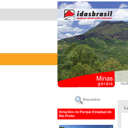
Você
L
Atrações no Parque Estadual do
Rio Preto: