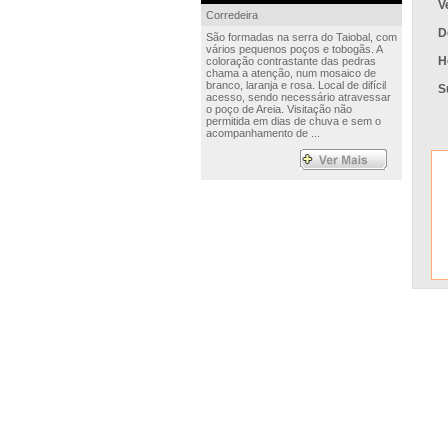
V
Corredeira
D
São formadas na serra do Taiobal, com
vários pequenos poços e tobogãs. A
H
coloração contrastante das pedras
chama a atenção, num mosaico de
branco, laranja e rosa. Local de difícil
S
acesso, sendo necessário atravessar
o poço de Areia. Visitação não
permitida em dias de chuva e sem o
acompanhamento de ...