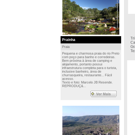
Sí
Tr
Prainha
Ca
Gr
Praia
Te
Pequena e charmosa praia do rio Preto
com poço para banho e corredeiras.
Bem próxima à àrea de camping e
alojamento, portanto possui
infraestrutura completa para o turista,
inclusive banheiro, área de
churrasqueira, restaurante... Fácil
acesso.
Texto e foto: Marcelo JB Resende.
REPRODUÇ&...