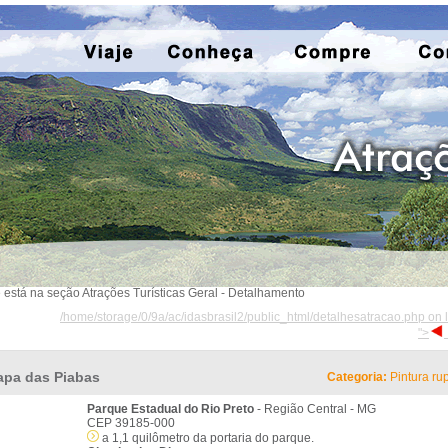
 está na seção Atrações Turísticas Geral - Detalhamento
/home/storage/0/9a/ac/idasbrasil2/public_html/detalhesatracao.php on 
">
apa das Piabas
Categoria:
Pintura ru
Parque Estadual do Rio Preto
- Região Central - MG
CEP 39185-000
a 1,1 quilômetro da portaria do parque.