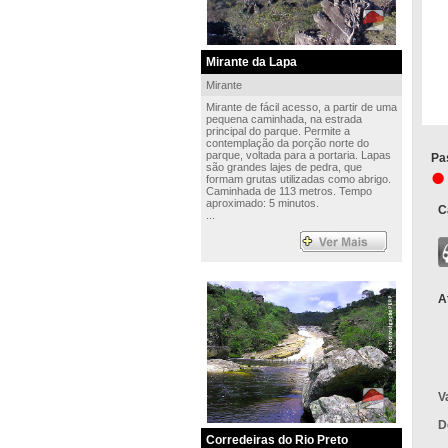
Mirante da Lapa
Mirante
Mirante de fácil acesso, a partir de uma
pequena caminhada, na estrada
principal do parque. Permite a
contemplação da porção norte do
parque, voltada para a portaria. Lapas
Pa
são grandes lajes de pedra, que
formam grutas utilizadas como abrigo.
Caminhada de 113 metros. Tempo
aproximado: 5 minutos.
C
...
A
V
D
Corredeiras do Rio Preto