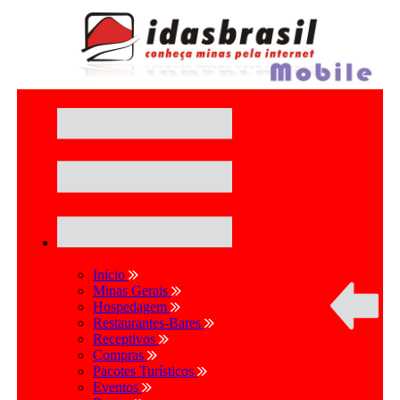
Início
Minas Gerais
Hospedagem
Restaurantes-Bares
Receptivos
Compras
Pacotes Turísticos
Eventos