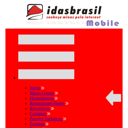
Início
Minas Gerais
Hospedagem
Restaurantes-Bares
Receptivos
Compras
Pacotes Turísticos
Eventos