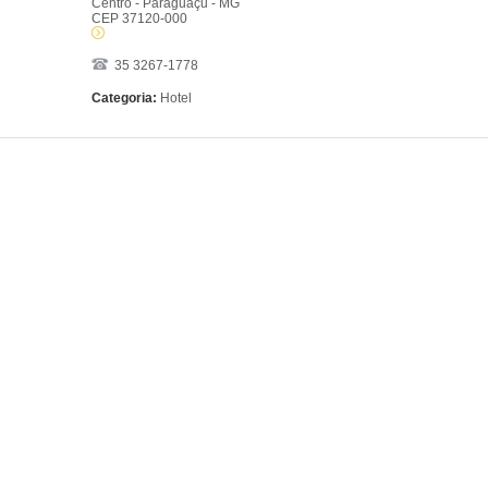
Centro - Paraguaçu - MG
CEP 37120-000
35 3267-1778
Categoria:
Hotel