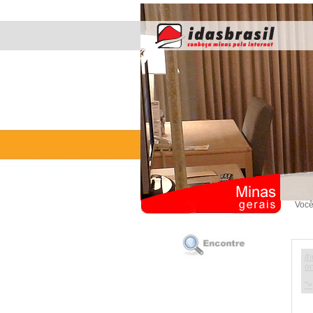
Você
/h
on
">