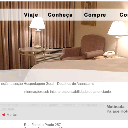
 está na seção Hospedagem Geral - Detalhes do Anunciante
Informações sob inteira responsabilidade do anunciante.
ome/storage/0/9a/ac/idasbrasil2/public_html/detalheshospedar.php
Matinada
 line
848
Palace Hot
Rua Ferreira Prado 257 -