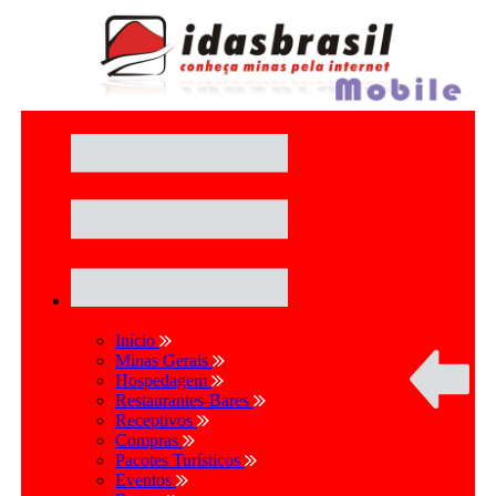
Início
Minas Gerais
Hospedagem
Restaurantes-Bares
Receptivos
Compras
Pacotes Turísticos
Eventos