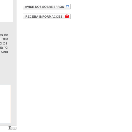
vo da
u sua
itos,
a foi
, com
Topo