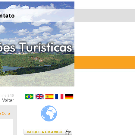
 line
846
Voltar
e Ouro