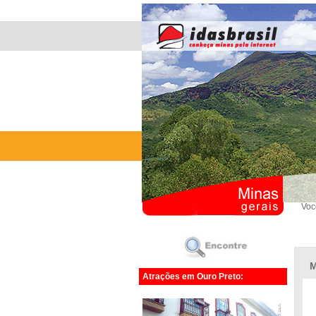
Voc
M
Atrações em Ouro Preto: