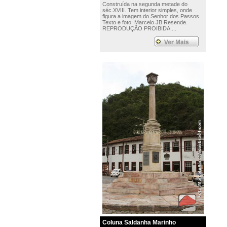
Construída na segunda metade do
séc.XVIII. Tem interior simples, onde
figura a imagem do Senhor dos Passos.
Texto e foto: Marcelo JB Resende.
REPRODUÇÃO PROIBIDA....
Coluna Saldanha Marinho