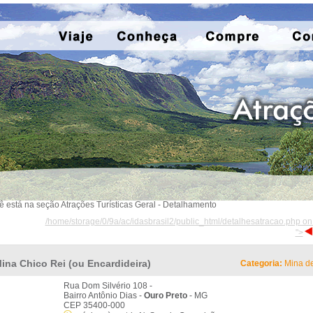
ê está na seção Atrações Turísticas Geral - Detalhamento
/home/storage/0/9a/ac/idasbrasil2/public_html/detalhesatracao.php on
">
ina Chico Rei (ou Encardideira)
Categoria:
Mina d
Rua Dom Silvério 108 -
Bairro Antônio Dias -
Ouro Preto
- MG
CEP 35400-000