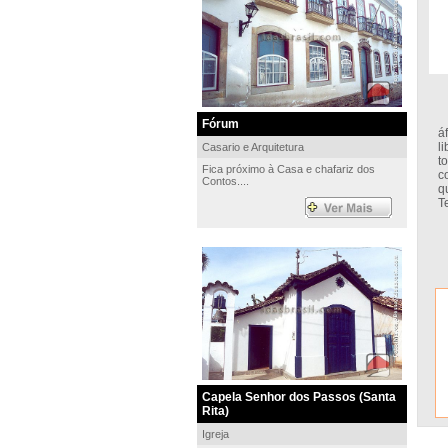
N
Fórum
á
l
Casario e Arquitetura
t
Fica próximo à Casa e chafariz dos
c
Contos....
q
T
Capela Senhor dos Passos (Santa
Rita)
Igreja