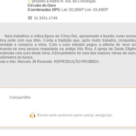
próximo à matriz N. Sra. da Conceição.
Circuito do Ouro
Coordenadas GPS:
Lat -20,3860º Lon -43,4993º
31 3551-1749
ela trabalhou a mítica figura de Chico Rei, aprisionado e trazido como escra
frica junto com sua tribo. Conta a tradição que, após muito trabalho, conquisto
iberdade e comprou a mina. Com o ouro retirado pagou a alforria de seus súd
ornando-se uma pessoa respeitada na antiga Vila Rica. A igreja de Santa Efigêni
onstruída com ouro desta mina. A Encardideira foi uma das maiores minas de ouro
uilômetros de túneis.
exto e foto: Marcelo JB Resende. REPRODUÇÃO PROIBIDA.
Compartilhe