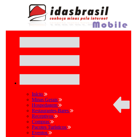
Início
Minas Gerais
Hospedagem
Restaurantes-Bares
Receptivos
Compras
Pacotes Turísticos
Eventos