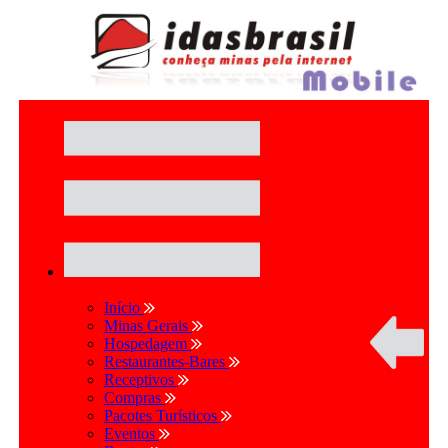
Início
Minas Gerais
Hospedagem
Restaurantes-Bares
Receptivos
Compras
Pacotes Turísticos
Eventos