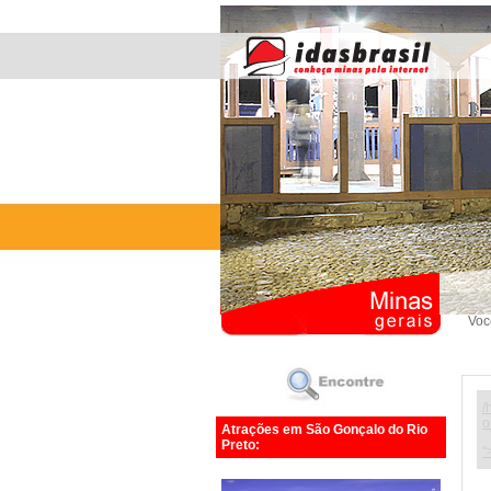
Voc
/
o
Atrações em São Gonçalo do Rio
Preto:
"