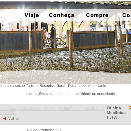
ê está na seção Turismo Receptivo Geral - Detalhes do Anunciante
Informações sob inteira responsabilidade do anunciante.
Oficina
O
home/storage/0/9a/ac/idasbrasil2/public_html/detalhesservico.php
Mecânica
n line
872
FJFA
>
Rua do Progresso 567