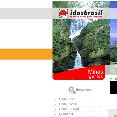
Você
Onde Ficar
Onde Comer
Como Chegar
Quando ir
P