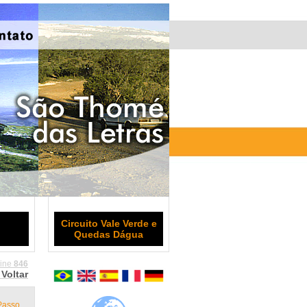
Circuito Vale Verde e
Quedas Dágua
line
846
Voltar
asso