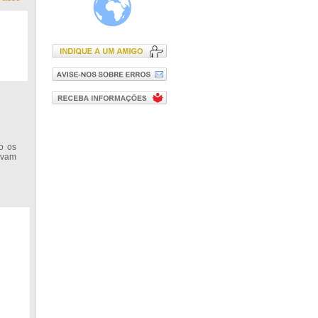
o os
avam