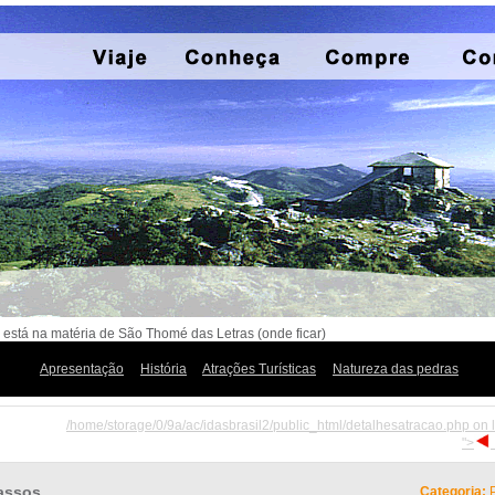
 está na matéria de São Thomé das Letras (onde ficar)
Apresentação
História
Atrações Turísticas
Natureza das pedras
/home/storage/0/9a/ac/idasbrasil2/public_html/detalhesatracao.php on 
">
assos
Categoria:
P