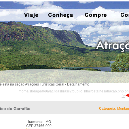
ê está na seção Atrações Turísticas Geral - Detalhamento
/home/storage/0/9a/ac/idasbrasil2/public_html/detalhesatracao.php on
">
ico do Garrafão
Categoria:
Montan
-
-
Itamonte
- MG
CEP 37466-000