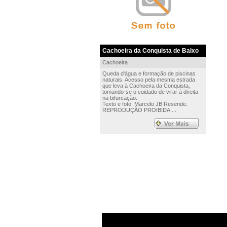
Cachoeira da Conquista de Baixo
Cachoeira
Queda d'água e formação de piscinas
naturais. Acesso pela mesma estrada
que leva à Cachoeira da Conquista,
tomando-se o cuidado de virar à direita
na bifurcação.
Texto e foto: Marcelo JB Resende.
REPRODUÇÃO PROIBIDA....