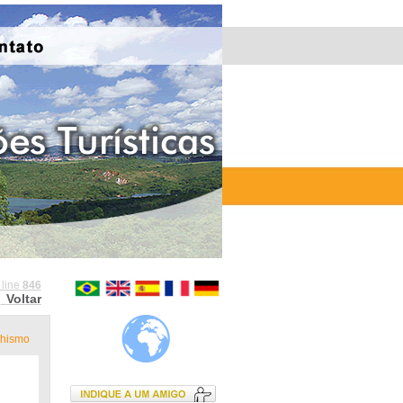
 line
846
Voltar
hismo