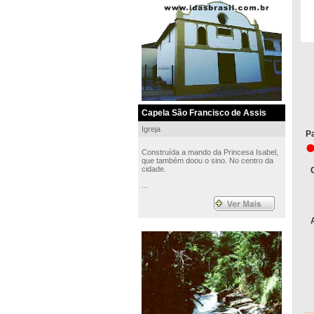
M
Capela São Francisco de Assis
Igreja
Pa
Construída a mando da Princesa Isabel,
que também doou o sino. No centro da
cidade.
...