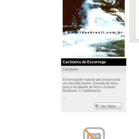
Cachoeira do Escorrega
Cachoeira
Escorregador natural que proporciona
um divertido banho. Estrada de terra
para a localidade de Morro Grande.
Distância: 17 quilômetros.
...