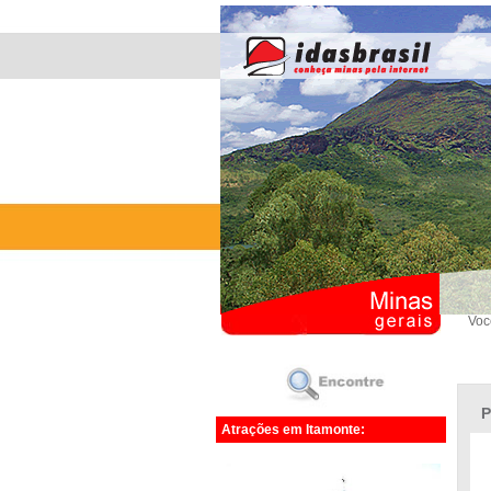
Voc
P
Atrações em Itamonte: