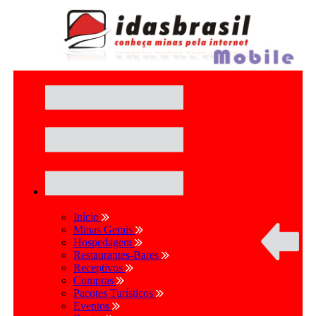
Início
Minas Gerais
Hospedagem
Restaurantes-Bares
Receptivos
Compras
Pacotes Turísticos
Eventos