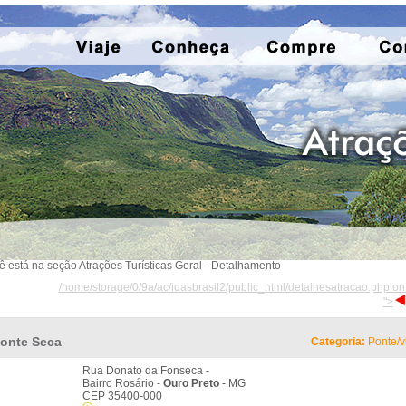
ê está na seção Atrações Turísticas Geral - Detalhamento
/home/storage/0/9a/ac/idasbrasil2/public_html/detalhesatracao.php on
">
onte Seca
Categoria:
Ponte/v
Rua Donato da Fonseca -
Bairro Rosário -
Ouro Preto
- MG
CEP 35400-000