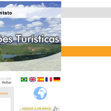
 line
846
Voltar
iaduto