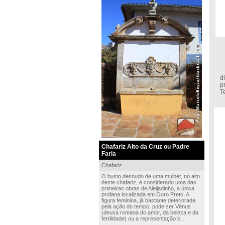
T
d
p
T
Chafariz Alto da Cruz ou Padre
Faria
Chafariz
O busto desnudo de uma mulher, no alto
deste chafariz, é considerado uma das
primeiras obras de Aleijadinho, a única
profana localizada em Ouro Preto. A
figura feminina, já bastante deteriorada
pela ação do tempo, pode ser Vênus
(deusa romana do amor, da beleza e da
fertilidade) ou a representação b...