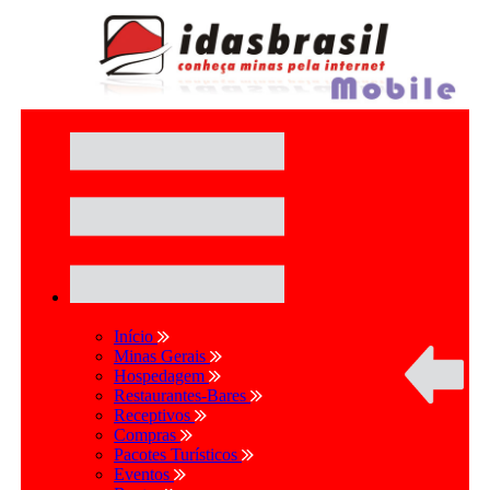
Início
Minas Gerais
Hospedagem
Restaurantes-Bares
Receptivos
Compras
Pacotes Turísticos
Eventos