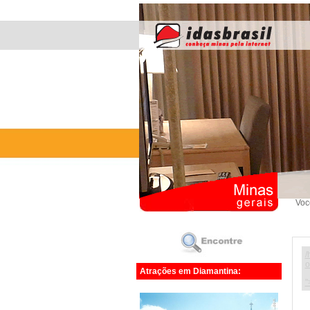
Voc
/
o
Atrações em Diamantina:
"