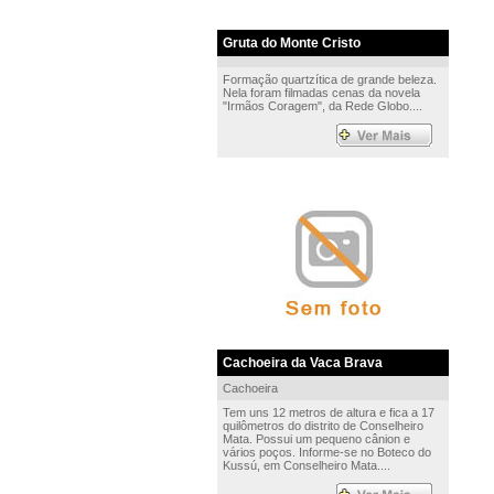
Gruta do Monte Cristo
Formação quartzítica de grande beleza.
Nela foram filmadas cenas da novela
"Irmãos Coragem", da Rede Globo....
Cachoeira da Vaca Brava
Cachoeira
Tem uns 12 metros de altura e fica a 17
quilômetros do distrito de Conselheiro
Mata. Possui um pequeno cânion e
vários poços. Informe-se no Boteco do
Kussú, em Conselheiro Mata....