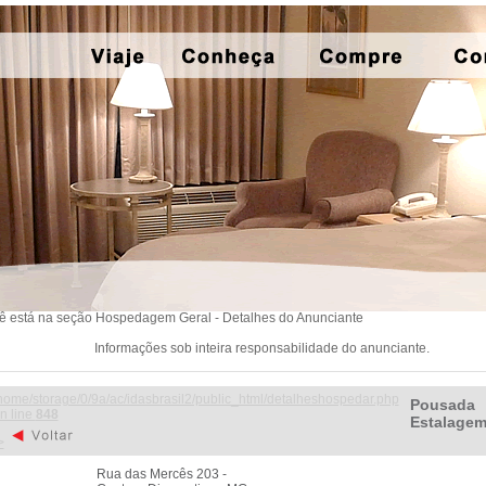
ê está na seção Hospedagem Geral - Detalhes do Anunciante
Informações sob inteira responsabilidade do anunciante.
home/storage/0/9a/ac/idasbrasil2/public_html/detalheshospedar.php
Pousada
n line
848
Estalage
>
Rua das Mercês 203 -