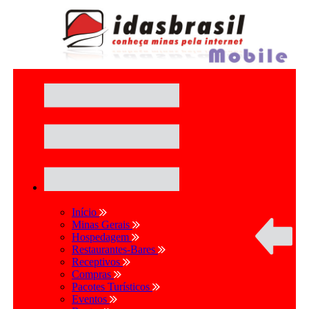
Início
Minas Gerais
Hospedagem
Restaurantes-Bares
Receptivos
Compras
Pacotes Turísticos
Eventos