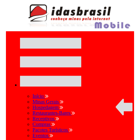
Início
Minas Gerais
Hospedagem
Restaurantes-Bares
Receptivos
Compras
Pacotes Turísticos
Eventos