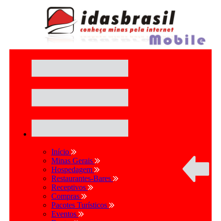
Início
Minas Gerais
Hospedagem
Restaurantes-Bares
Receptivos
Compras
Pacotes Turísticos
Eventos