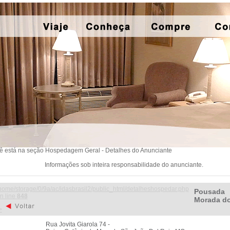
ê está na seção Hospedagem Geral - Detalhes do Anunciante
Informações sob inteira responsabilidade do anunciante.
home/storage/0/9a/ac/idasbrasil2/public_html/detalheshospedar.php
Pousada
n line
848
Morada do
>
Rua Jovita Giarola 74 -