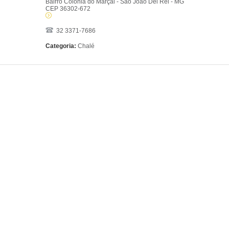
Bairro Colônia do Marçal - São João Del Rei - MG
CEP 36302-672
32 3371-7686
Categoria:
Chalé