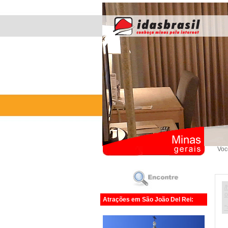
Voc
/
o
Atrações em São João Del Rei:
"