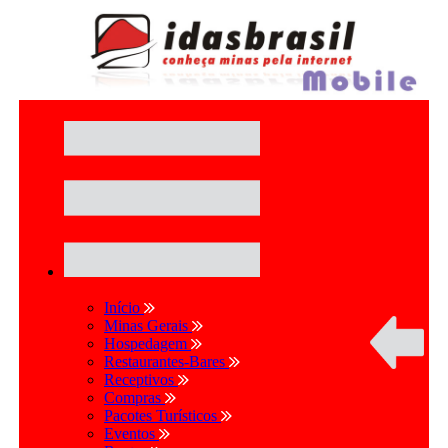
Início
Minas Gerais
Hospedagem
Restaurantes-Bares
Receptivos
Compras
Pacotes Turísticos
Eventos