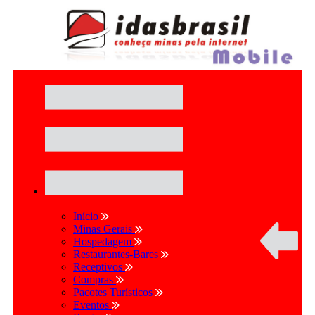
Início
Minas Gerais
Hospedagem
Restaurantes-Bares
Receptivos
Compras
Pacotes Turísticos
Eventos