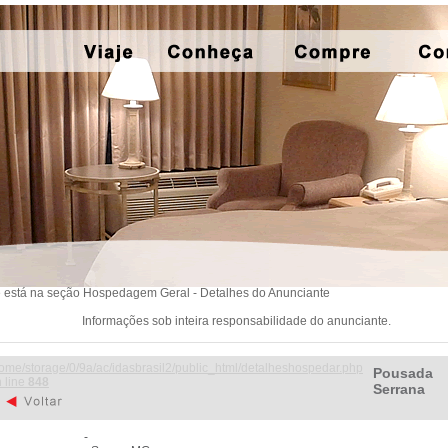
 está na seção Hospedagem Geral - Detalhes do Anunciante
Informações sob inteira responsabilidade do anunciante.
ome/storage/0/9a/ac/idasbrasil2/public_html/detalheshospedar.php
Pousada
 line
848
Serrana
-