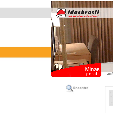
Você
/h
on
">