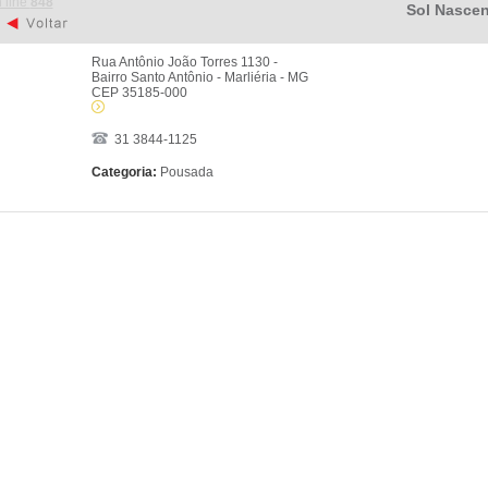
 line
848
Sol Nascen
Rua Antônio João Torres 1130 -
Bairro Santo Antônio - Marliéria - MG
CEP 35185-000
31 3844-1125
Categoria:
Pousada