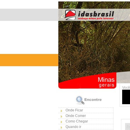
Você
Onde Ficar
Onde Comer
Como Chegar
/h
Quando ir