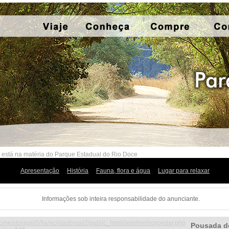
 está na matéria do Parque Estadual do Rio Doce
Apresentação
História
Fauna, flora e água
Lugar para relaxar
Informações sob inteira responsabilidade do anunciante.
ome/storage/0/9a/ac/idasbrasil2/public_html/detalheshospedar.php
Pousada d