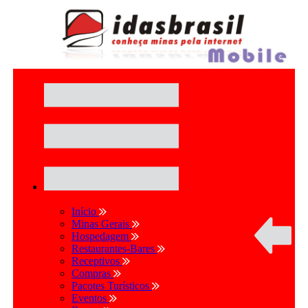
Início
Minas Gerais
Hospedagem
Restaurantes-Bares
Receptivos
Compras
Pacotes Turísticos
Eventos