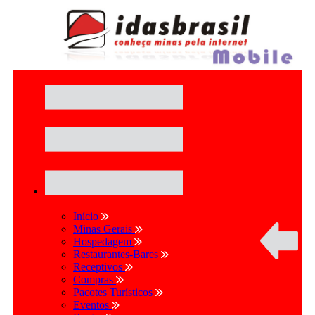
Início
Minas Gerais
Hospedagem
Restaurantes-Bares
Receptivos
Compras
Pacotes Turísticos
Eventos