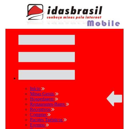
Início
Minas Gerais
Hospedagem
Restaurantes-Bares
Receptivos
Compras
Pacotes Turísticos
Eventos