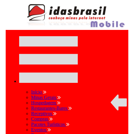
Início
Minas Gerais
Hospedagem
Restaurantes-Bares
Receptivos
Compras
Pacotes Turísticos
Eventos