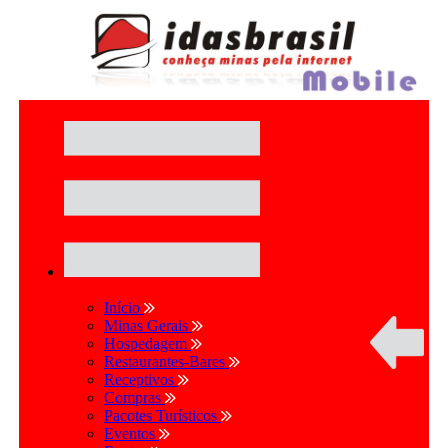
Início
Minas Gerais
Hospedagem
Restaurantes-Bares
Receptivos
Compras
Pacotes Turísticos
Eventos