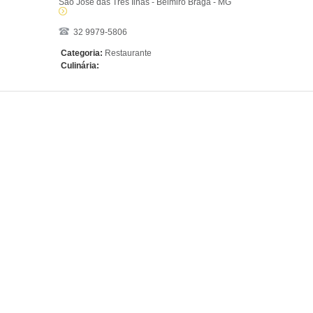
São José das Três Ilhas - Belmiro Braga - MG
32 9979-5806
Categoria:
Restaurante
Culinária: