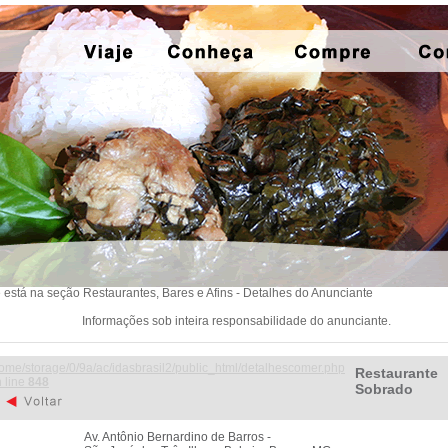
 está na seção Restaurantes, Bares e Afins - Detalhes do Anunciante
Informações sob inteira responsabilidade do anunciante.
ome/storage/0/9a/ac/idasbrasil2/public_html/detalhescomer.php
Restaurante
 line
848
Sobrado
Av. Antônio Bernardino de Barros -