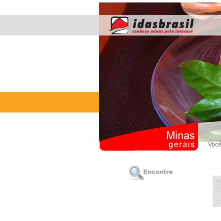
Você
/h
on
">