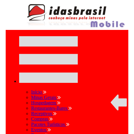
Início
Minas Gerais
Hospedagem
Restaurantes-Bares
Receptivos
Compras
Pacotes Turísticos
Eventos