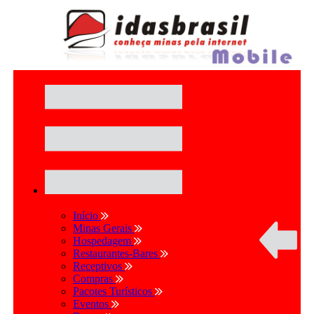
Início
Minas Gerais
Hospedagem
Restaurantes-Bares
Receptivos
Compras
Pacotes Turísticos
Eventos